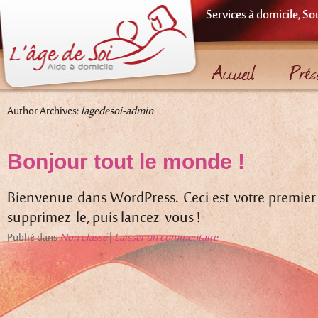
Services à domicile, So
Accueil
Prés
Author Archives:
lagedesoi-admin
Bonjour tout le monde !
Bienvenue dans WordPress. Ceci est votre premier a
supprimez-le, puis lancez-vous !
Publié dans
Non classé
|
Laisser un commentaire