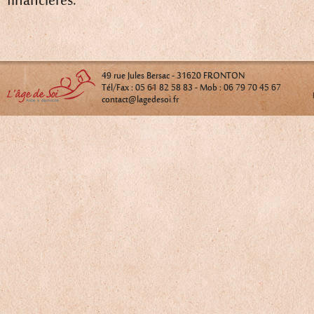
financières.
49 rue Jules Bersac - 31620 FRONTON
Tél/Fax : 05 61 82 58 83 - Mob : 06 79 70 45 67
contact@lagedesoi.fr